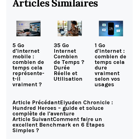
Articles Similaires
5 Go
35 Go
1 Go
d'internet
Internet
d'internet :
mobile :
Combien
combien de
combien de
de Temps ?
temps cela
temps cela
Durée
dure
représente-
Réelle et
vraiment
t-il
Utilisation
selon vos
vraiment ?
usages
Article Précédant
Eiyuden Chronicle :
Hundred Heroes – guide et soluce
complète de l'aventure
Article Suivant
Comment faire un
excellent Benchmark en 6 Étapes
Simples ?