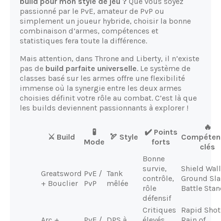
build pour mon style de jeu ?
Que vous soyez
passionné par le PvE, amateur de PvP ou
simplement un joueur hybride, choisir la bonne
combinaison d’armes, compétences et
statistiques fera toute la différence.
Mais attention, dans Throne and Liberty, il n’existe
pas de
build parfaite universelle
. Le système de
classes basé sur les armes offre une flexibilité
immense où la synergie entre les deux armes
choisies définit votre rôle au combat. C’est là que
les builds deviennent passionnants à explorer !
🔥
🧪
✔️ Points
⚔️ Build
🏹 Style
Compéten
Mode
forts
clés
Bonne
survie,
Shield Wall
Greatsword
PvE /
Tank
contrôle,
Ground Sl
+ Bouclier
PvP
mêlée
rôle
Battle Stan
défensif
Critiques
Rapid Shot
Arc +
PvE /
DPS à
élevés,
Rain of