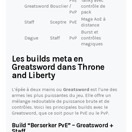
PvE
Tanky avec
Greatsword
Bouclier
/
contrôle de
PvP
pack
Mage AoE à
Staff
Sceptre
PvE
distance
Burst et
Dague
Staff
PvP
contrôles
magiques
Les builds meta en
Greatsword dans Throne
and Liberty
L’épée à deux mains ou
Greatsword
est l'une des
armes les plus puissantes du jeu. Elle offre un
mélange redoutable de puissance brute et de
contrôles. Voici les principales builds avec le
Greatsword, que ce soit pour le PvE ou le PvP.
Build “Berserker PvE” – Greatsword +
Staff