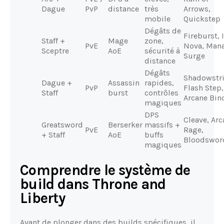
Dague
PvP
distance
très
Arrows,
mobile
Quickstep
Dégâts de
Fireburst, 
Staff +
Mage
zone,
PvE
Nova, Man
Sceptre
AoE
sécurité à
Surge
distance
Dégâts
Shadowstri
Dague +
Assassin
rapides,
PvP
Flash Step,
Staff
burst
contrôles
Arcane Bin
magiques
DPS
Cleave, Arc
Greatsword
Berserker
massifs +
PvE
Rage,
+ Staff
AoE
buffs
Bloodswor
magiques
Comprendre le système de
build dans Throne and
Liberty
Avant de plonger dans des builds spécifiques, il