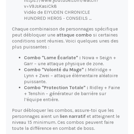
https://www.youtube.com/watch?
v=V9JsKasiCk8
Vidéo de EIYUDEN CHRONICLE
HUNDRED HEROS - CONSEILS …
Chaque combinaison de personnages spécifique
peut débloquer une
attaque combo
si certaines
conditions sont réunies. Voici quelques unes des
plus puissantes :
Combo "Lame Écarlate" :
Nowa + Seign +
Garr – une attaque physique de zone.
Combo "Volonté du Mage" :
Melridge +
Lynn + Zwei – attaque élémentaire aléatoire
puissante.
Combo "Protection Totale" :
Ridley + Faine
+ Tenshin – générateur de barrière sur
l’équipe entière.
Pour débloquer les combos, assure-toi que les
personnages aient un
lien narratif
et atteignent le
niveau 15 minimum. Ces combos peuvent faire
toute la différence en combat de boss.