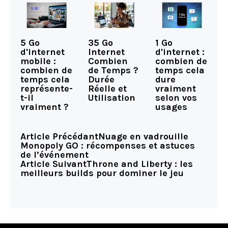
5 Go
35 Go
1 Go
d'internet
Internet
d'internet :
mobile :
Combien
combien de
combien de
de Temps ?
temps cela
temps cela
Durée
dure
représente-
Réelle et
vraiment
t-il
Utilisation
selon vos
vraiment ?
usages
Article Précédant
Nuage en vadrouille
Monopoly GO : récompenses et astuces
de l’événement
Article Suivant
Throne and Liberty : les
meilleurs builds pour dominer le jeu