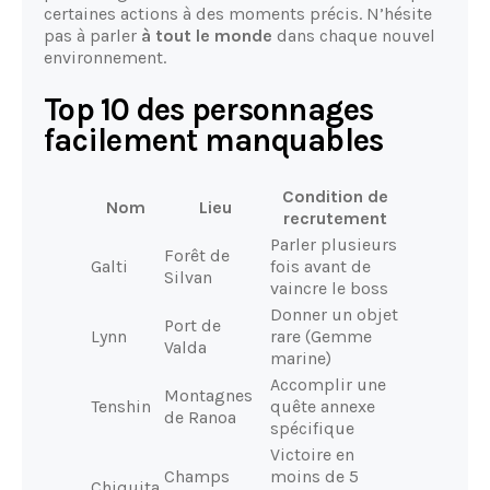
certaines actions à des moments précis. N’hésite
pas à parler
à tout le monde
dans chaque nouvel
environnement.
Top 10 des personnages
facilement manquables
Condition de
Nom
Lieu
recrutement
Parler plusieurs
Forêt de
Galti
fois avant de
Silvan
vaincre le boss
Donner un objet
Port de
Lynn
rare (Gemme
Valda
marine)
Accomplir une
Montagnes
Tenshin
quête annexe
de Ranoa
spécifique
Victoire en
Champs
moins de 5
Chiquita