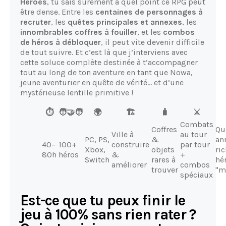
Heroes
, tu sais sûrement à quel point ce RPG peut
être dense. Entre les
centaines de personnages à
recruter
, les
quêtes principales et annexes
, les
innombrables coffres à fouiller
, et les
combos
de héros à débloquer
, il peut vite devenir difficile
de tout suivre. Et c’est là que j’interviens avec
cette soluce complète destinée à t’accompagner
tout au long de ton aventure en tant que Nowa,
jeune aventurier en quête de vérité… et d’une
mystérieuse lentille primitive !
⏱️
🧑‍🤝‍🧑
🌍
🏗️
🧳
⚔️
Combats
Coffres
Qu
Ville à
au tour
PC, PS,
&
an
40–
100+
construire
par tour
Xbox,
objets
ri
80h
héros
&
+
Switch
rares à
hé
améliorer
combos
trouver
"m
spéciaux
Est-ce que tu peux finir le
jeu à 100% sans rien rater ?