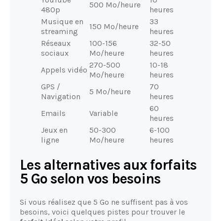
500 Mo/heure
480p
heures
Musique en
33
150 Mo/heure
streaming
heures
Réseaux
100-156
32-50
sociaux
Mo/heure
heures
270-500
10-18
Appels vidéo
Mo/heure
heures
GPS /
70
5 Mo/heure
Navigation
heures
60
Emails
Variable
heures
Jeux en
50-300
6-100
ligne
Mo/heure
heures
Les alternatives aux forfaits
5 Go selon vos besoins
Si vous réalisez que 5 Go ne suffisent pas à vos
besoins, voici quelques pistes pour trouver le