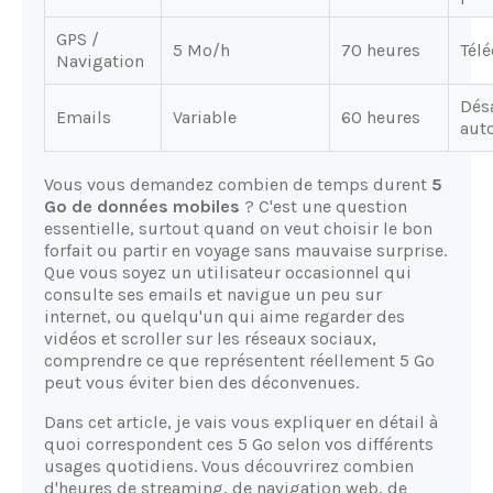
GPS /
5 Mo/h
70 heures
Télé
Navigation
Dés
Emails
Variable
60 heures
auto
Vous vous demandez combien de temps durent
5
Go de données mobiles
? C'est une question
essentielle, surtout quand on veut choisir le bon
forfait ou partir en voyage sans mauvaise surprise.
Que vous soyez un utilisateur occasionnel qui
consulte ses emails et navigue un peu sur
internet, ou quelqu'un qui aime regarder des
vidéos et scroller sur les réseaux sociaux,
comprendre ce que représentent réellement 5 Go
peut vous éviter bien des déconvenues.
Dans cet article, je vais vous expliquer en détail à
quoi correspondent ces 5 Go selon vos différents
usages quotidiens. Vous découvrirez combien
d'heures de streaming, de navigation web, de