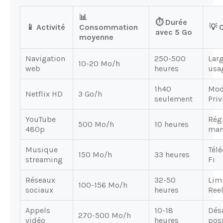
📊
⏱️ Durée
📱 Activité
Consommation
💡 
avec 5 Go
moyenne
Navigation
250-500
Lar
10-20 Mo/h
web
heures
usa
1h40
Mod
Netflix HD
3 Go/h
seulement
Priv
YouTube
Régl
500 Mo/h
10 heures
480p
man
Musique
Télé
150 Mo/h
33 heures
streaming
Fi
Réseaux
32-50
Limi
100-156 Mo/h
sociaux
heures
Reel
Appels
10-18
Désa
270-500 Mo/h
vidéo
heures
pos