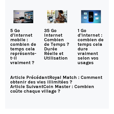
5 Go
35 Go
1 Go
d'internet
Internet
d'internet :
mobile :
Combien
combien de
combien de
de Temps ?
temps cela
temps cela
Durée
dure
représente-
Réelle et
vraiment
t-il
Utilisation
selon vos
vraiment ?
usages
Article Précédant
Royal Match : Comment
obtenir des vies illimitées ?
Article Suivant
Coin Master : Combien
coûte chaque village ?