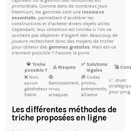
captivant où la gestion des ressources est
primordiale. Comme dans de nombreux jeux
freemium, les gemmes sont une
ressource
essentielle
, permettant d’accélérer les
constructions et d’acheter divers objets utiles.
Cependant, leur obtention est limitée si l’on ne
souhaite pas dépenser d’argent réel. Beaucoup de
joueurs recherchent donc des moyens de tricher
pour obtenir des
gemmes gratuites
. Mais est-ce
vraiment possible ? Faisons le point.
💎 Triche
✅ Solutions
⚠️ Risques
🚀 Cons
possible ?
légales
❌ Non,
🔴
🎁 Codes
📈 Jouer
aucun
Bannissement,
promo,
stratégiq
générateur
virus,
événements,
pour prog
fiable
arnaques
alliance
Les différentes méthodes de
triche proposées en ligne