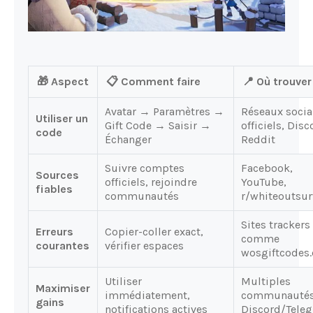
🎁 Aspect
📋 Comment faire
📍 Où trouver
Avatar → Paramètres →
Réseaux soci
Utiliser un
Gift Code → Saisir →
officiels, Disc
code
Échanger
Reddit
Suivre comptes
Facebook,
Sources
officiels, rejoindre
YouTube,
fiables
communautés
r/whiteoutsur
Sites trackers
Erreurs
Copier-coller exact,
comme
courantes
vérifier espaces
wosgiftcodes
Utiliser
Multiples
Maximiser
immédiatement,
communauté
gains
notifications actives
Discord/Tele