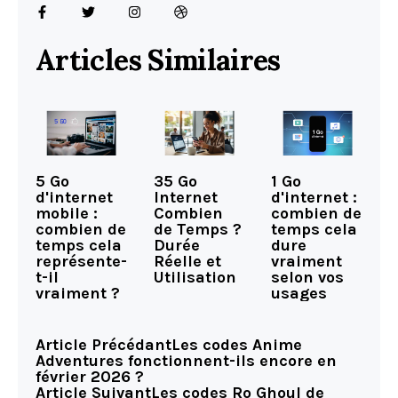
Articles Similaires
5 Go
35 Go
1 Go
d'internet
Internet
d'internet :
mobile :
Combien
combien de
combien de
de Temps ?
temps cela
temps cela
Durée
dure
représente-
Réelle et
vraiment
t-il
Utilisation
selon vos
vraiment ?
usages
Article Précédant
Les codes Anime
Adventures fonctionnent-ils encore en
février 2026 ?
Article Suivant
Les codes Ro Ghoul de