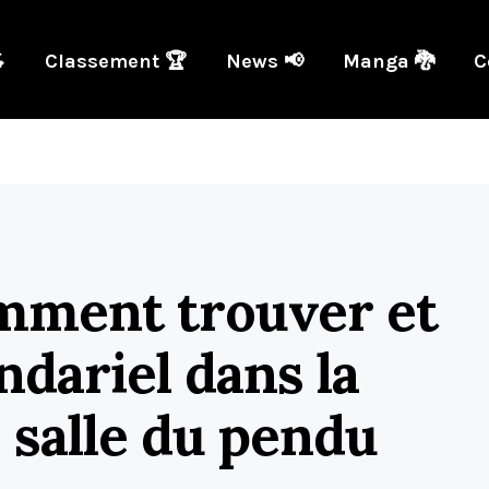

Classement 🏆
News 📢
Manga 🐉
C
omment trouver et
ndariel dans la
e salle du pendu