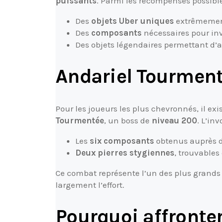
puissants
. Parmi les récompenses possible
Des
objets Uber uniques
extrêmement
Des
composants
nécessaires pour inv
Des objets légendaires permettant d’
Andariel Tourmenté
Pour les joueurs les plus chevronnés, il exi
Tourmentée
, un boss de
niveau 200
. L’in
Les
six composants
obtenus auprès d
Deux pierres stygiennes
, trouvables
Ce combat représente l’un des plus grands
largement l’effort.
Pourquoi affronter