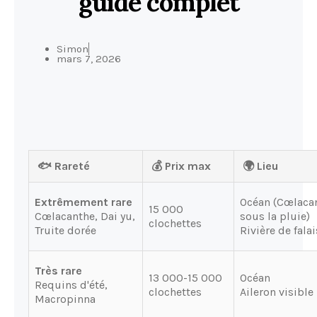
guide complet
Simon
mars 7, 2026
🐟 Rareté
💰 Prix max
🌍 Lieu
Extrêmement rare
Océan (Cœlaca
15 000
Cœlacanthe, Dai yu,
sous la pluie)
clochettes
Truite dorée
Rivière de fala
Très rare
13 000-15 000
Océan
Requins d'été,
clochettes
Aileron visible
Macropinna