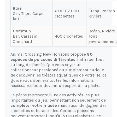
Rare
6 000-7 000
Étang, Ponton
Gar, Thon, Carpe
clochettes
Rivière
koï
Commun
Océan, Rivière
Bar, Carassin,
400 clochettes
Tous
Chinchard
environnement
Animal Crossing New Horizons propose
80
espèces de poissons différentes
à attraper tout
au long de l'année. Que vous soyez un
collectionneur passionné ou simplement curieux
de découvrir les trésors aquatiques de votre île, ce
guide vous donnera toutes les informations
nécessaires pour devenir un expert de la pêche.
La pêche représente l'une des activités les plus
importantes du jeu, permettant non seulement de
compléter votre musée
mais aussi de gagner des
clochettes substantielles. Certains poissons
peuvent rapporter jusqu'à 15 000 clochettes, ce