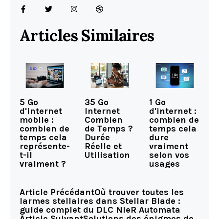
Articles Similaires
5 Go
35 Go
1 Go
d'internet
Internet
d'internet :
mobile :
Combien
combien de
combien de
de Temps ?
temps cela
temps cela
Durée
dure
représente-
Réelle et
vraiment
t-il
Utilisation
selon vos
vraiment ?
usages
Article Précédant
Où trouver toutes les
larmes stellaires dans Stellar Blade :
guide complet du DLC NieR Automata
Article Suivant
Solutions des énigmes de