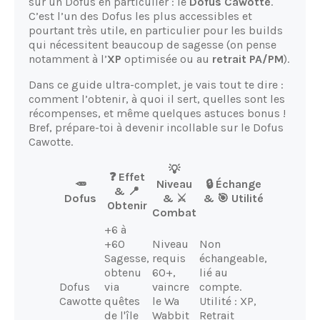
sur un Dofus en particulier : le
Dofus Cawotte
.
C’est l’un des Dofus les plus accessibles et
pourtant très utile, en particulier pour les builds
qui nécessitent beaucoup de sagesse (on pense
notamment à l’
XP
optimisée ou au
retrait PA/PM
).
Dans ce guide ultra-complet, je vais tout te dire :
comment l’obtenir, à quoi il sert, quelles sont les
récompenses, et même quelques astuces bonus !
Bref, prépare-toi à devenir incollable sur le Dofus
Cawotte.
💡
❓ Effet
🥕
Niveau
🔒 Échange
& 📍
Dofus
& ⚔️
& 🎯 Utilité
Obtenir
Combat
+6 à
+60
Niveau
Non
Sagesse,
requis
échangeable,
obtenu
60+,
lié au
Dofus
via
vaincre
compte.
Cawotte
quêtes
le Wa
Utilité : XP,
de l'île
Wabbit
Retrait