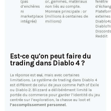
(pas
or, gemmes, matériaux
fenêtre
d’enchères
non liés au compte.
d’échang
ni
Monnaie principale : or
Platefo
marketplace
(millions à centaines de
externes 
intégrée)
millions)
Diablo4L
DiabloTr
Discords
Reddit
Est-ce qu'on peut faire du
trading dans Diablo 4 ?
La réponse est
oui
, mais avec certaines
limitations. Le système de trading dans Diablo 4
est différent de celui de jeux comme Path of Exile
ou Diablo 2. Blizzard a délibérément limité la
portée du commerce pour garder l’identité du jeu
centrée sur l’exploration, la chasse au loot et
l’accomplissement personnel
.