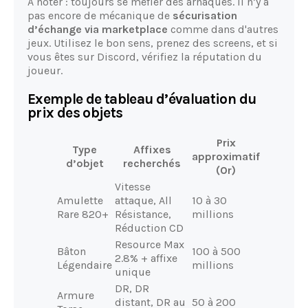
À noter : toujours se méfier des arnaques. Il n’y a
pas encore de mécanique de
sécurisation
d’échange via marketplace
comme dans d'autres
jeux. Utilisez le bon sens, prenez des screens, et si
vous êtes sur Discord, vérifiez la réputation du
joueur.
Exemple de tableau d’évaluation du
prix des objets
Prix
Type
Affixes
approximatif
d’objet
recherchés
(Or)
Vitesse
Amulette
attaque, All
10 à 30
Rare 820+
Résistance,
millions
Réduction CD
Resource Max
Bâton
100 à 500
2.8% + affixe
Légendaire
millions
unique
DR, DR
Armure
distant, DR au
50 à 200