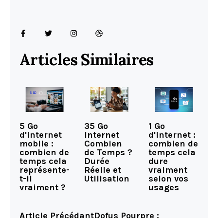
Articles Similaires
5 Go
35 Go
1 Go
d'internet
Internet
d'internet :
mobile :
Combien
combien de
combien de
de Temps ?
temps cela
temps cela
Durée
dure
représente-
Réelle et
vraiment
t-il
Utilisation
selon vos
vraiment ?
usages
Article Précédant
Dofus Pourpre :