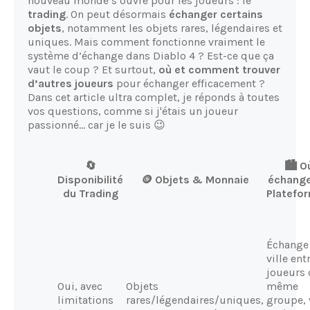
nouveau monde s’ouvre pour les joueurs : le
trading
. On peut désormais
échanger certains
objets
, notamment les objets rares, légendaires et
uniques. Mais comment fonctionne vraiment le
système d’échange dans Diablo 4 ? Est-ce que ça
vaut le coup ? Et surtout,
où et comment trouver
d’autres joueurs
pour échanger efficacement ?
Dans cet article ultra complet, je réponds à toutes
vos questions, comme si j'étais un joueur
passionné... car je le suis 😉
🔄
🏙️ O
Disponibilité
🪙 Objets & Monnaie
échang
du Trading
Platefo
Échange
ville ent
joueurs
Oui, avec
Objets
même
limitations
rares/légendaires/uniques,
groupe, 