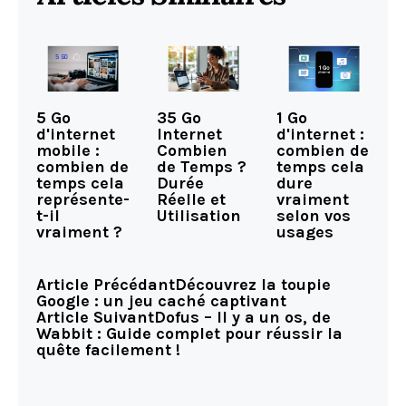
5 Go
35 Go
1 Go
d'internet
Internet
d'internet :
mobile :
Combien
combien de
combien de
de Temps ?
temps cela
temps cela
Durée
dure
représente-
Réelle et
vraiment
t-il
Utilisation
selon vos
vraiment ?
usages
Article Précédant
Découvrez la toupie
Google : un jeu caché captivant
Article Suivant
Dofus – Il y a un os, de
Wabbit : Guide complet pour réussir la
quête facilement !