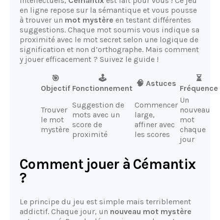
intellectuels,
Cémantix
est fait pour vous ! Ce jeu
en ligne repose sur la sémantique et vous pousse
à trouver un
mot mystère
en testant différentes
suggestions. Chaque mot soumis vous indique sa
proximité avec le mot secret selon une logique de
signification et non d’orthographe. Mais comment
y jouer efficacement ? Suivez le guide !
🎯
🕹️
⏳
🧠 Astuces
Objectif
Fonctionnement
Fréquence
Un
Suggestion de
Commencer
Trouver
nouveau
mots avec un
large,
le mot
mot
score de
affiner avec
mystère
chaque
proximité
les scores
jour
Comment jouer à Cémantix
?
Le principe du jeu est simple mais terriblement
addictif. Chaque jour, un
nouveau mot mystère