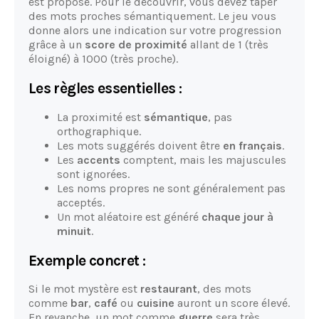
est proposé. Pour le découvrir, vous devez taper
des mots proches sémantiquement. Le jeu vous
donne alors une indication sur votre progression
grâce à un
score de proximité
allant de 1 (très
éloigné) à 1000 (très proche).
Les règles essentielles :
La proximité est
sémantique
, pas
orthographique.
Les mots suggérés doivent être
en français
.
Les
accents
comptent, mais les majuscules
sont ignorées.
Les noms propres ne sont généralement pas
acceptés.
Un mot aléatoire est généré
chaque jour à
minuit
.
Exemple concret :
Si le mot mystère est
restaurant
, des mots
comme
bar
,
café
ou
cuisine
auront un score élevé.
En revanche, un mot comme
guerre
sera très