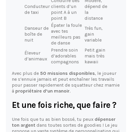
Conduire des
Modéré,
Conducteur
clients d’un
dépend de
de taxi
point A à un
la
point B
distance
Épater la foule
Danseur de
Très fun,
avec tes
boîte de
gain
meilleurs pas
nuit
variable
de danse
Prendre soin
Petit gain
Éleveur
d’adorables
mais très
d’animaux
compagnons
kawaii
Avec plus de
50 missions disponibles
, le joueur
ne s’ennuie jamais et peut enchaîner les travails
pour passer rapidement de squatteur chez mamie
à
propriétaire d’un manoir
.
Et une fois riche, que faire ?
Une fois que tu as bien bossé, tu peux
dépenser
ton argent
dans toutes sortes de goodies ! Le jeu
propose un vaste système de personnalisation qui