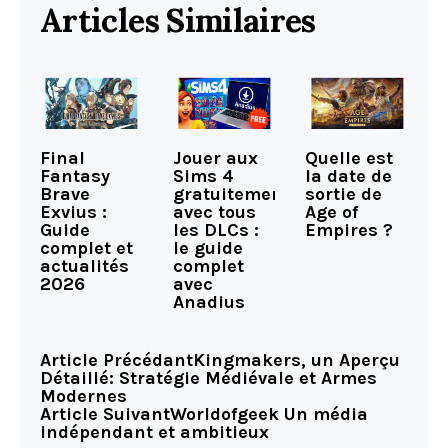
Articles Similaires
Final
Jouer aux
Quelle est
Fantasy
Sims 4
la date de
Brave
gratuitement
sortie de
Exvius :
avec tous
Age of
Guide
les DLCs :
Empires ?
complet et
le guide
actualités
complet
2026
avec
Anadius
Article Précédant
Kingmakers, un Aperçu
Détaillé: Stratégie Médiévale et Armes
Modernes
Article Suivant
Worldofgeek Un média
indépendant et ambitieux