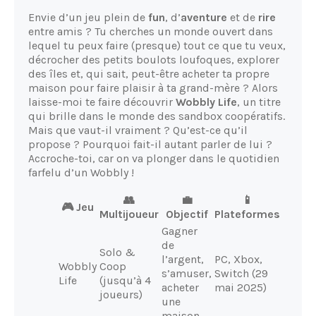
Envie d’un jeu plein de
fun
, d’
aventure
et de
rire
entre amis ? Tu cherches un monde ouvert dans
lequel tu peux faire (presque) tout ce que tu veux,
décrocher des petits boulots loufoques, explorer
des îles et, qui sait, peut-être acheter ta propre
maison pour faire plaisir à ta grand-mère ? Alors
laisse-moi te faire découvrir
Wobbly Life
, un titre
qui brille dans le monde des sandbox coopératifs.
Mais que vaut-il vraiment ? Qu’est-ce qu’il
propose ? Pourquoi fait-il autant parler de lui ?
Accroche-toi, car on va plonger dans le quotidien
farfelu d’un Wobbly !
👥
💼
📱
🎮 Jeu
Multijoueur
Objectif
Plateformes
Gagner
de
Solo &
l’argent,
PC, Xbox,
Wobbly
Coop
s’amuser,
Switch (29
Life
(jusqu’à 4
acheter
mai 2025)
joueurs)
une
maison