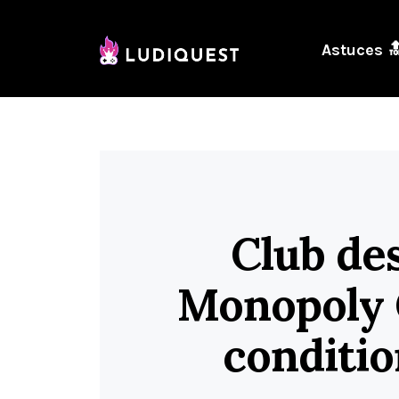
Astuces 
Club de
Monopoly G
conditio