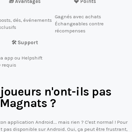
🎁 Avantages
💎 Points
Gagnés avec achats
oosts, dés, événements
Échangeables contre
xclusifs
récompenses
🛠️ Support
ia app ou Helpshift
D requis
joueurs n'ont-ils pas
 Magnats ?
on application Android... mais rien ? C'est normal ! Pour
pas disponible sur Android. Oui, ça peut être frustrant,