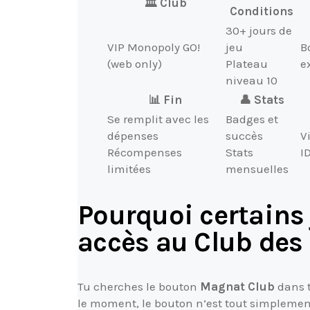
🏛️ Club
Conditions
30+ jours de
VIP Monopoly GO!
jeu
B
(web only)
Plateau
e
niveau 10
📊 Fin
👤 Stats
Se remplit avec les
Badges et
dépenses
succès
V
Récompenses
Stats
I
limitées
mensuelles
Pourquoi certains 
accès au Club des
Tu cherches le bouton
Magnat Club
dans t
le moment, le bouton n’est tout simplement 