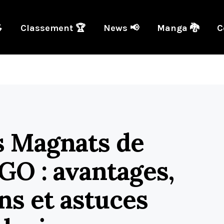

Classement 🏆
News 📢
Manga 🐉
C
s Magnats de
O : avantages,
ns et astuces