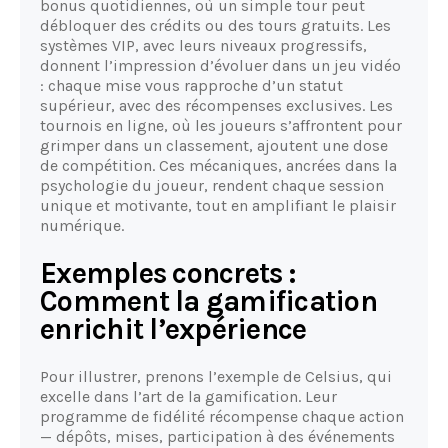
bonus quotidiennes, où un simple tour peut
débloquer des crédits ou des tours gratuits. Les
systèmes VIP, avec leurs niveaux progressifs,
donnent l’impression d’évoluer dans un jeu vidéo
: chaque mise vous rapproche d’un statut
supérieur, avec des récompenses exclusives. Les
tournois en ligne, où les joueurs s’affrontent pour
grimper dans un classement, ajoutent une dose
de compétition. Ces mécaniques, ancrées dans la
psychologie du joueur, rendent chaque session
unique et motivante, tout en amplifiant le plaisir
numérique.
Exemples concrets :
Comment la gamification
enrichit l’expérience
Pour illustrer, prenons l’exemple de Celsius, qui
excelle dans l’art de la gamification. Leur
programme de fidélité récompense chaque action
— dépôts, mises, participation à des événements