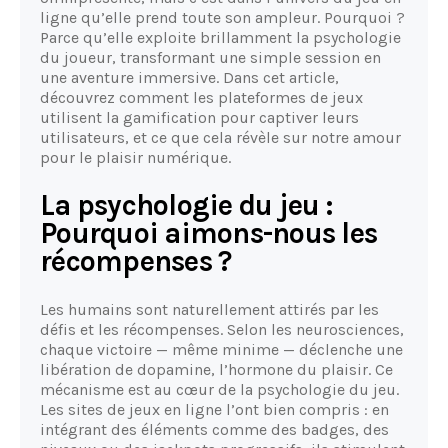
ligne qu’elle prend toute son ampleur. Pourquoi ?
Parce qu’elle exploite brillamment la psychologie
du joueur, transformant une simple session en
une aventure immersive. Dans cet article,
découvrez comment les plateformes de jeux
utilisent la gamification pour captiver leurs
utilisateurs, et ce que cela révèle sur notre amour
pour le plaisir numérique.
La psychologie du jeu :
Pourquoi aimons-nous les
récompenses ?
Les humains sont naturellement attirés par les
défis et les récompenses. Selon les neurosciences,
chaque victoire — même minime — déclenche une
libération de dopamine, l’hormone du plaisir. Ce
mécanisme est au cœur de la psychologie du jeu.
Les sites de jeux en ligne l’ont bien compris : en
intégrant des éléments comme des badges, des