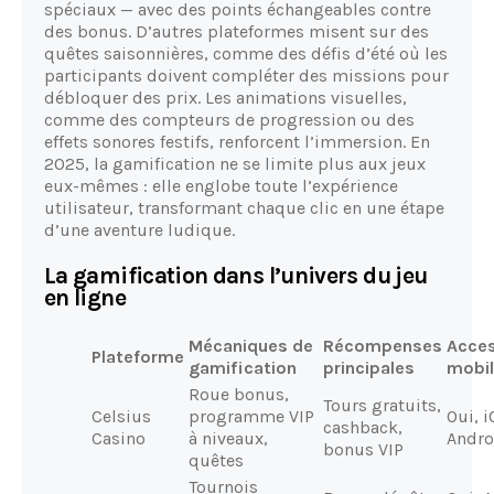
spéciaux — avec des points échangeables contre
des bonus. D’autres plateformes misent sur des
quêtes saisonnières, comme des défis d’été où les
participants doivent compléter des missions pour
débloquer des prix. Les animations visuelles,
comme des compteurs de progression ou des
effets sonores festifs, renforcent l’immersion. En
2025, la gamification ne se limite plus aux jeux
eux-mêmes : elle englobe toute l’expérience
utilisateur, transformant chaque clic en une étape
d’une aventure ludique.
La gamification dans l’univers du jeu
en ligne
Mécaniques de
Récompenses
Acces
Plateforme
gamification
principales
mobi
Roue bonus,
Tours gratuits,
Celsius
programme VIP
Oui, i
cashback,
Casino
à niveaux,
Andro
bonus VIP
quêtes
Tournois