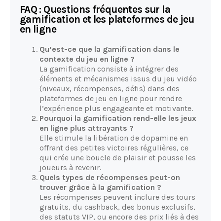
FAQ : Questions fréquentes sur la
gamification et les plateformes de jeu
en ligne
Qu’est-ce que la gamification dans le
contexte du jeu en ligne ?
La gamification consiste à intégrer des
éléments et mécanismes issus du jeu vidéo
(niveaux, récompenses, défis) dans des
plateformes de jeu en ligne pour rendre
l’expérience plus engageante et motivante.
Pourquoi la gamification rend-elle les jeux
en ligne plus attrayants ?
Elle stimule la libération de dopamine en
offrant des petites victoires régulières, ce
qui crée une boucle de plaisir et pousse les
joueurs à revenir.
Quels types de récompenses peut-on
trouver grâce à la gamification ?
Les récompenses peuvent inclure des tours
gratuits, du cashback, des bonus exclusifs,
des statuts VIP, ou encore des prix liés à des