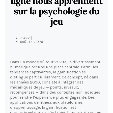
ligne nous apprennent
sur la psychologie du
jeu
mkcm
août 14, 2025
Dans un monde où tout va vite, le divertissement
numérique occupe une place centrale. Parmi les
tendances captivantes, la gamification se
distingue particulièrement. Ce concept, né dans
les années 2000, consiste à intégrer des
mécaniques de jeu — points, niveaux,
récompenses — dans des contextes non ludiques
pour rendre l’expérience plus engageante. Des
applications de fitness aux plateformes
d’apprentissage, la gamification est
omniprésente, mais c’est dans l’univers du jeu en