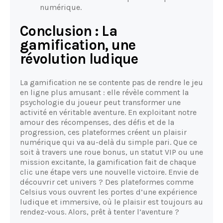
numérique.
Conclusion : La
gamification, une
révolution ludique
La gamification ne se contente pas de rendre le jeu
en ligne plus amusant : elle révèle comment la
psychologie du joueur peut transformer une
activité en véritable aventure. En exploitant notre
amour des récompenses, des défis et de la
progression, ces plateformes créent un plaisir
numérique qui va au-delà du simple pari. Que ce
soit à travers une roue bonus, un statut VIP ou une
mission excitante, la gamification fait de chaque
clic une étape vers une nouvelle victoire. Envie de
découvrir cet univers ? Des plateformes comme
Celsius vous ouvrent les portes d’une expérience
ludique et immersive, où le plaisir est toujours au
rendez-vous. Alors, prêt à tenter l’aventure ?