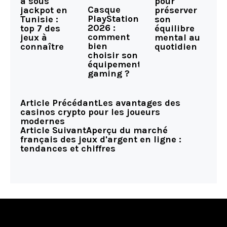
à sous
pour
Casque
jackpot en
préserver
PlayStation
Tunisie :
son
2026 :
top 7 des
équilibre
comment
jeux à
mental au
bien
connaître
quotidien
choisir son
équipement
gaming ?
Article Précédant
Les avantages des
casinos crypto pour les joueurs
modernes
Article Suivant
Aperçu du marché
français des jeux d'argent en ligne :
tendances et chiffres